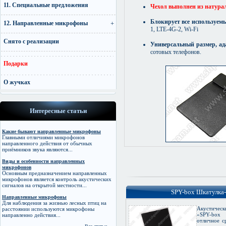
11. Специальные предложения
Чехол выполнен из натура
Блокирует все используем
12. Направленные микрофоны
1, LTE-4G-2, Wi-Fi
Снято с реализации
Универсальный размер, а
сотовых телефонов.
Подарки
О жучках
Интересные статьи
Какие бывают направленные микрофоны
Главными отличиями микрофонов
направленного действия от обычных
приёмников звука являются...
Виды и особенности направленных
микрофонов
Основным предназначением направленных
микрофонов является контроль акустических
сигналов на открытой местности...
SPY-box Шкатулка-
Направленные микрофоны
Для наблюдения за жизнью лесных птиц на
Акустичес
расстоянии используются микрофоны
«SPY-box
направленно действия...
отличное с