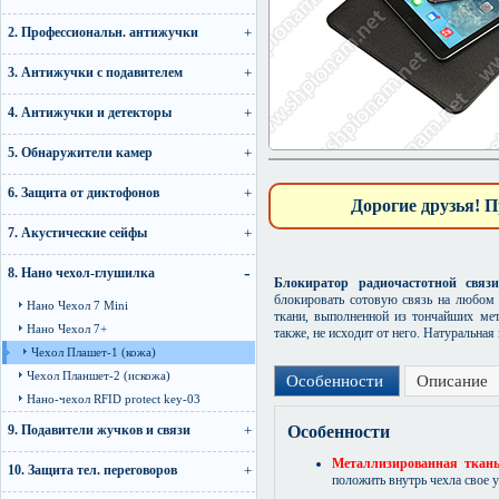
2. Профессиональн. антижучки
3. Антижучки с подавителем
4. Антижучки и детекторы
5. Обнаружители камер
6. Защита от диктофонов
Дорогие друзья! П
7. Акустические сейфы
8. Нано чехол-глушилка
Блокиратор радиочастотной связ
блокировать сотовую связь на любом 
Нано Чехол 7 Mini
ткани, выполненной из тончайших мет
Нано Чехол 7+
также, не исходит от него. Натуральная
Чехол Плашет-1 (кожа)
Чехол Планшет-2 (искожа)
Особенности
Описание
Нано-чехол RFID protect key-03
9. Подавители жучков и связи
Особенности
Металлизированная ткань
10. Защита тел. переговоров
положить внутрь чехла свое 