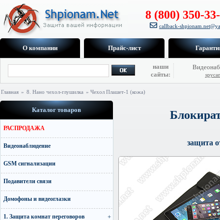
8 (800) 350-33
callback-shpionam.net@ya
О компании
Прайс-лист
Гаранти
наши
Видеонаб
сайты:
spyca
Главная
»
8. Нано чехол-глушилка
» Чехол Плашет-1 (кожа)
Каталог товаров
Блокират
РАСПРОДАЖА
защита о
Видеонаблюдение
GSM сигнализации
Подавители связи
Домофоны и видеоглазки
1. Защита комнат переговоров